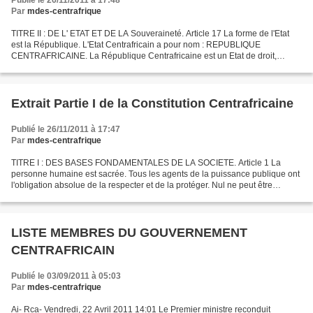
Publié le 26/11/2011 à 17:48
Par
mdes-centrafrique
TITRE II : DE L' ETAT ET DE LA Souveraineté. Article 17 La forme de l'Etat
est la République. L'Etat Centrafricain a pour nom : REPUBLIQUE
CENTRAFRICAINE. La République Centrafricaine est un Etat de droit,
souverain, indivisible, laïc et démocratique....
Extrait Partie I de la Constitution Centrafricaine
Publié le 26/11/2011 à 17:47
Par
mdes-centrafrique
TITRE I : DES BASES FONDAMENTALES DE LA SOCIETE. Article 1 La
personne humaine est sacrée. Tous les agents de la puissance publique ont
l'obligation absolue de la respecter et de la protéger. Nul ne peut être
arbitrairement détenu. Tout prévenu est présumé...
LISTE MEMBRES DU GOUVERNEMENT
CENTRAFRICAIN
Publié le 03/09/2011 à 05:03
Par
mdes-centrafrique
Ai- Rca- Vendredi, 22 Avril 2011 14:01 Le Premier ministre reconduit