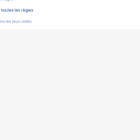
 toutes les règles
s les jeux vidéo
us choquant de Rockstar ? - Le scandale BULLY
e plus moche de Steam
du RÊVE tourne au CAUCHEMAR
pendant 8 heures
it… à tort
umiliés par un jeu vidéo
ire - Final Fantasy 8
ti un empire - Age of Empires
story DOFUS
tard, il crée l'un des pires jeux de tous les temps, MindsEye.